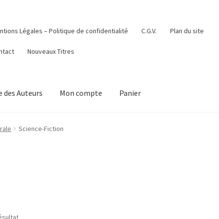
tions Légales – Politique de confidentialité
C.G.V.
Plan du site
ntact
Nouveaux Titres
 des Auteurs
Mon compte
Panier
rale
Science-Fiction
ésultat