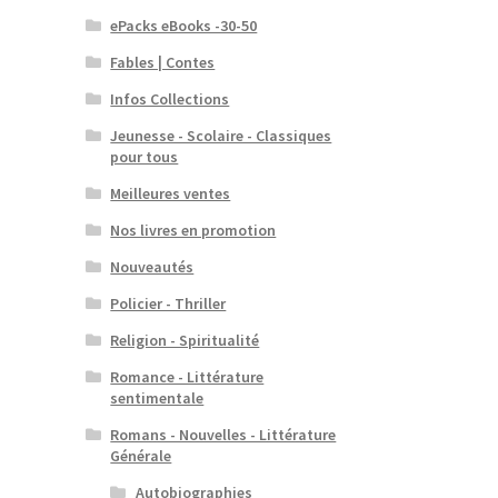
ePacks eBooks -30-50
Fables | Contes
Infos Collections
Jeunesse - Scolaire - Classiques
pour tous
Meilleures ventes
Nos livres en promotion
Nouveautés
Policier - Thriller
Religion - Spiritualité
Romance - Littérature
sentimentale
Romans - Nouvelles - Littérature
Générale
Autobiographies