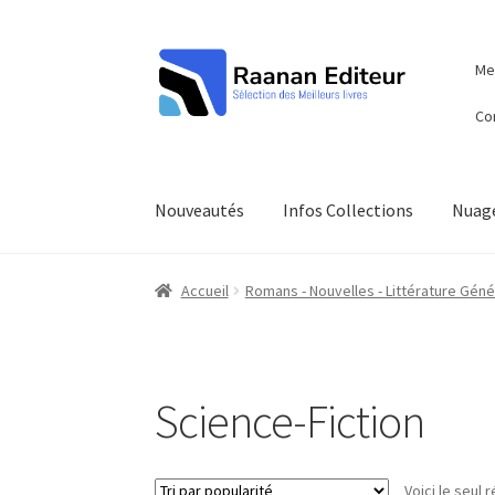
Aller
Aller
Men
à
au
la
contenu
Co
navigation
Nouveautés
Infos Collections
Nuage
Accueil
Romans - Nouvelles - Littérature Géné
Science-Fiction
Voici le seul r