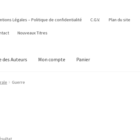
tions Légales – Politique de confidentialité
C.G.V.
Plan du site
ntact
Nouveaux Titres
 des Auteurs
Mon compte
Panier
rale
Guerre
ésultat