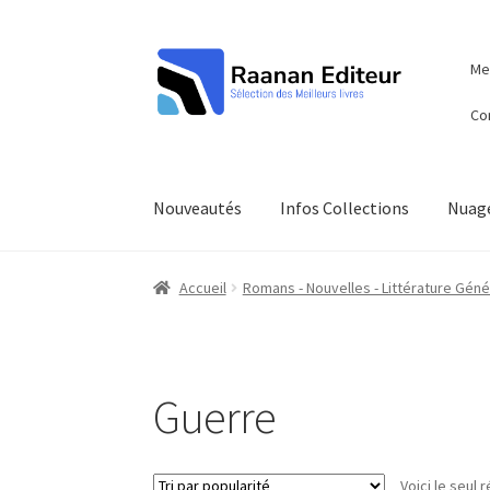
Aller
Aller
Men
à
au
la
contenu
Co
navigation
Nouveautés
Infos Collections
Nuage
Accueil
Romans - Nouvelles - Littérature Géné
Guerre
Voici le seul r