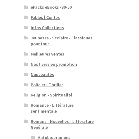
ePacks eBooks -30-50
Fables | Contes
Infos Collections
Jeunesse - Scolaire - Classiques
pour tous
Meilleures ventes
Nos livres en promotion
Nouveautés
Policier - Thriller
Religion - Spiritualité
Romance - Littérature
sentimentale
Romans - Nouvelles - Littérature
Générale
Autobiographies