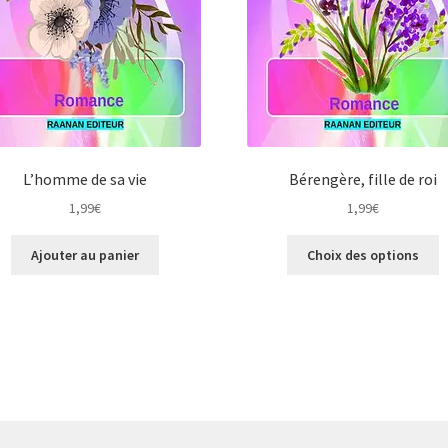
L’homme de sa vie
Bérengère, fille de roi
1,99
€
1,99
€
C
Ajouter au panier
Choix des options
p
a
p
v
L
o
p
ê
c