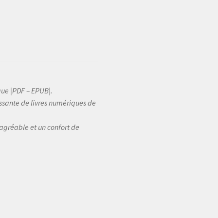
s
la
p
d
p
que |PDF – EPUB|.
sante de livres numériques de
 agréable et un confort de