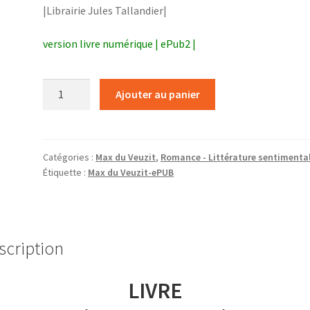
|Librairie Jules Tallandier|
version livre numérique | ePub2 |
quantité
Ajouter au panier
de
Un
mari
de
Catégories :
Max du Veuzit
,
Romance - Littérature sentimenta
Étiquette :
Max du Veuzit-ePUB
premier
choix
scription
LIVRE