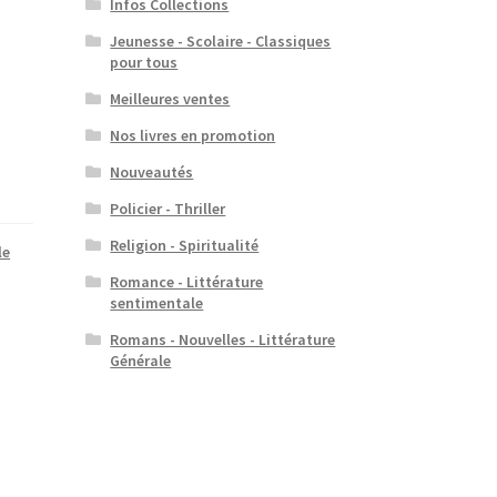
Infos Collections
Jeunesse - Scolaire - Classiques
pour tous
Meilleures ventes
Nos livres en promotion
Nouveautés
Policier - Thriller
Religion - Spiritualité
le
Romance - Littérature
sentimentale
Romans - Nouvelles - Littérature
Générale