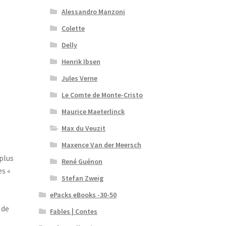
Alessandro Manzoni
Colette
Delly
Henrik Ibsen
Jules Verne
Le Comte de Monte-Cristo
Maurice Maeterlinck
Max du Veuzit
Maxence Van der Meersch
plus
René Guénon
es «
Stefan Zweig
ePacks eBooks -30-50
 de
Fables | Contes