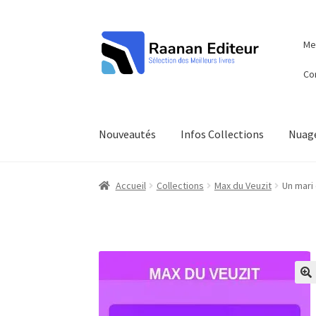
Aller
Aller
Men
à
au
la
contenu
Co
navigation
Nouveautés
Infos Collections
Nuage
Accueil
Collections
Max du Veuzit
Un mari